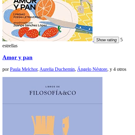
5
Show rating
estrellas
Amor y pan
por
Paula Melchor
,
Aurelia Duchemin
,
Ángelo Néstore
, y 4 otros