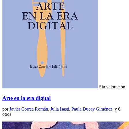
Sin valoración
Arte en la era digital
por
Javier Correa Román
,
Julia Isasti
,
Paula Ducay Giménez
, y 8
otros