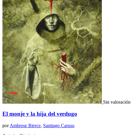
Sin valoración
El monje y la hija del verdugo
por
Ambrose Bierce
,
Santiago Caruso