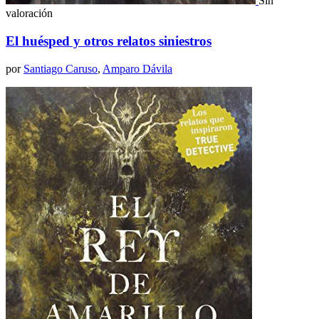
Sin
valoración
El huésped y otros relatos siniestros
por
Santiago Caruso
,
Amparo Dávila