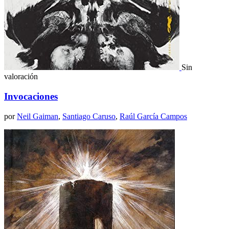
Sin
valoración
Invocaciones
por
Neil Gaiman
,
Santiago Caruso
,
Raúl García Campos