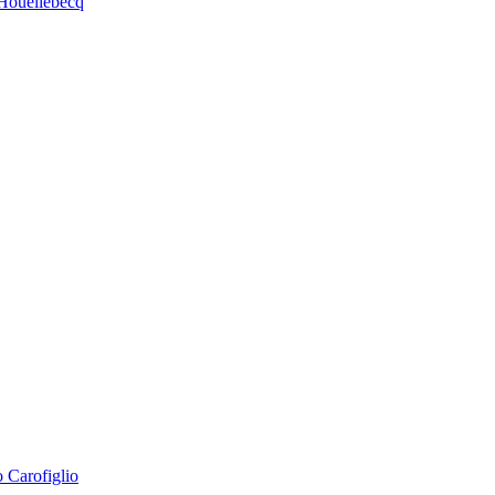
Houellebecq
 Carofiglio