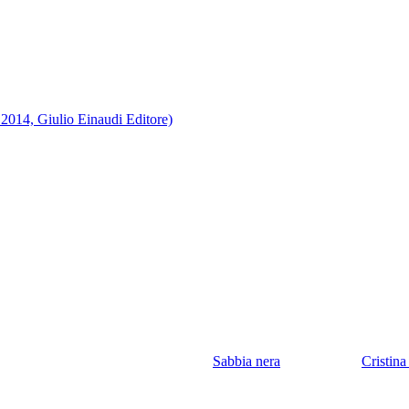
, 2014, Giulio Einaudi Editore)
Sabbia nera
Cristina