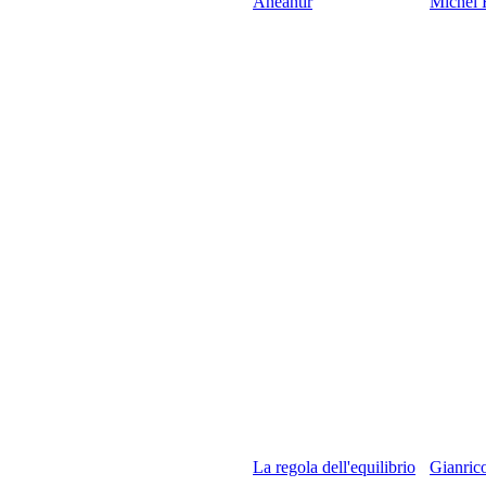
Anéantir
Michel 
La regola dell'equilibrio
Gianrico