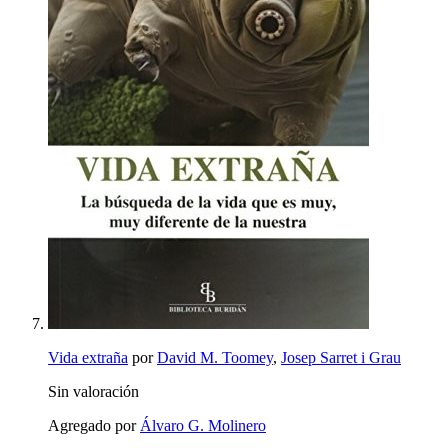
Vida extraña
por
David M. Toomey
,
Josep Sarret i Grau
Sin valoración
Agregado por
Álvaro G. Molinero