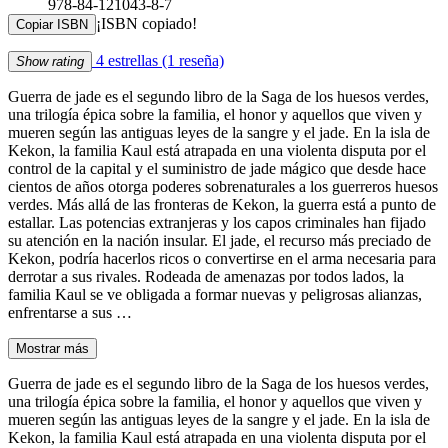
978-84-121043-8-7
¡ISBN copiado!
Copiar ISBN
4 estrellas
(1 reseña)
Show rating
Guerra de jade es el segundo libro de la Saga de los huesos verdes,
una trilogía épica sobre la familia, el honor y aquellos que viven y
mueren según las antiguas leyes de la sangre y el jade. En la isla de
Kekon, la familia Kaul está atrapada en una violenta disputa por el
control de la capital y el suministro de jade mágico que desde hace
cientos de años otorga poderes sobrenaturales a los guerreros huesos
verdes. Más allá de las fronteras de Kekon, la guerra está a punto de
estallar. Las potencias extranjeras y los capos criminales han fijado
su atención en la nación insular. El jade, el recurso más preciado de
Kekon, podría hacerlos ricos o convertirse en el arma necesaria para
derrotar a sus rivales. Rodeada de amenazas por todos lados, la
familia Kaul se ve obligada a formar nuevas y peligrosas alianzas,
enfrentarse a sus …
Mostrar más
Guerra de jade es el segundo libro de la Saga de los huesos verdes,
una trilogía épica sobre la familia, el honor y aquellos que viven y
mueren según las antiguas leyes de la sangre y el jade. En la isla de
Kekon, la familia Kaul está atrapada en una violenta disputa por el