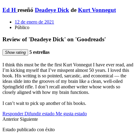
Ed H
reseñó
Deadeye Dick
de
Kurt Vonnegut
12 de enero de 2021
Público
Review of 'Deadeye Dick' on 'Goodreads'
5 estrellas
Show rating
I think this must be the the first Kurt Vonnegut I have ever read, and
I’m kicking myself that I’ve misspent almost 50 years. I loved this
book. His writing is so pointed, sarcastic, and economical — the
ideas slide into the grooves of my brain like a clean, well-oiled
Springfield rifle. I don’t recall another writer whose words so
closely aligned with how my brain functions.
I can’t wait to pick up another of his books.
Responder
Difundir estado
Me gusta estado
Anterior
Siguiente
Estado publicado con éxito