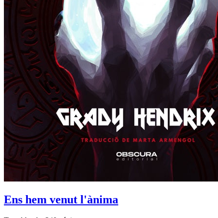
Ens hem venut l'ànima