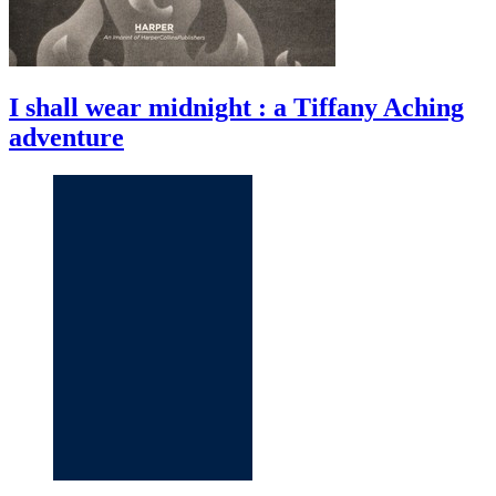
I shall wear midnight : a Tiffany Aching
adventure