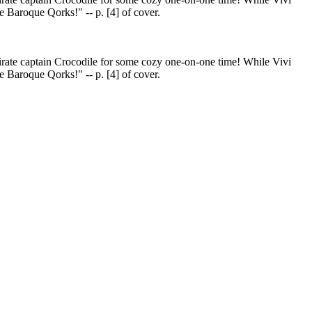
e Baroque Qorks!" -- p. [4] of cover.
 pirate captain Crocodile for some cozy one-on-one time! While Vivi
e Baroque Qorks!" -- p. [4] of cover.