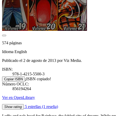
574 páginas
Idioma English
Publicado el 2 de agosto de 2013 por Viz Media.
ISBN:
978-1-4215-5500-3
¡ISBN copiado!
Copiar ISBN
Número OCLC:
856194264
Ver en OpenLibrary
5 estrellas
(1 reseña)
Show rating
Luffy and pals head for Rainbase, the fabled city of dreams. While pr