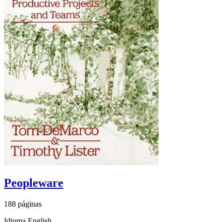
Peopleware
188 páginas
Idioma English