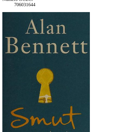
706031644