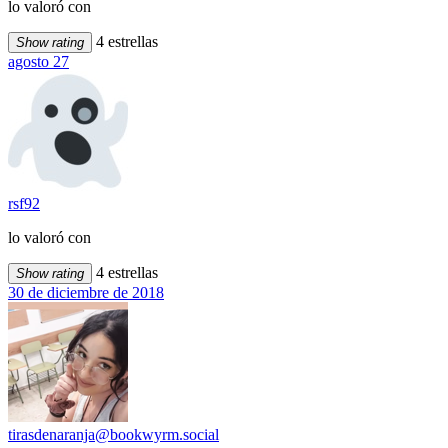
lo valoró con
4 estrellas
Show rating
agosto 27
rsf92
lo valoró con
4 estrellas
Show rating
30 de diciembre de 2018
tirasdenaranja@bookwyrm.social