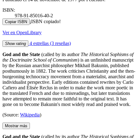
ISBN:
978-91-85016-40-2
¡ISBN copiado!
Copiar ISBN
Ver en OpenLibrary
4 estrellas
(3 reseñas)
Show rating
God and the State
(called by its author
The Historical Sophisms of
the Doctrinaire School of Communism
) is an unfinished manuscript
by the Russian anarchist philosopher Mikhail Bakunin, published
posthumously in 1882. The work criticises Christianity and the then-
burgeoning technocracy movement from a materialist, anarchist and
individualist perspective. Early editions contained rewrites by Carlo
Cafiero and Élisée Reclus in order to make the work more poetic in
the translated French and due to misreadings, but later translations
have attempted to remain more faithful to the original text. It has
gone on to become Bakunin's most widely read and praised work.
(Source:
Wikipedia
)
Mostrar más
God and the State
(called by its author
The Historical Sophisms of