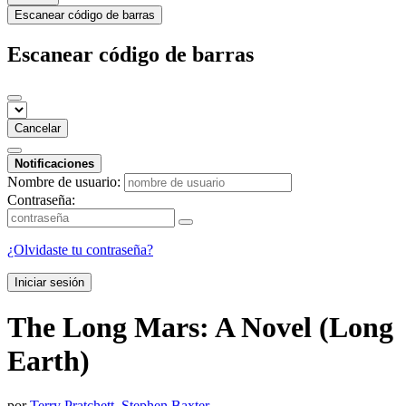
Escanear código de barras
Escanear código de barras
Cancelar
Notificaciones
Nombre de usuario:
Contraseña:
¿Olvidaste tu contraseña?
Iniciar sesión
The Long Mars: A Novel (Long
Earth)
por
Terry Pratchett
,
Stephen Baxter