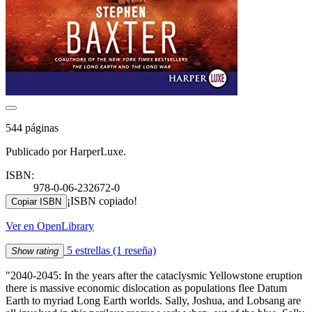
544 páginas
Publicado por HarperLuxe.
ISBN:
978-0-06-232672-0
¡ISBN copiado!
Copiar ISBN
Ver en OpenLibrary
5 estrellas
(1 reseña)
Show rating
"2040-2045: In the years after the cataclysmic Yellowstone eruption
there is massive economic dislocation as populations flee Datum
Earth to myriad Long Earth worlds. Sally, Joshua, and Lobsang are