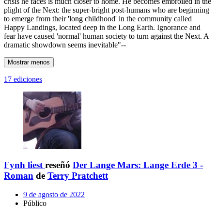
crisis he faces is much closer to home. He becomes embroiled in the
plight of the Next: the super-bright post-humans who are beginning
to emerge from their 'long childhood' in the community called
Happy Landings, located deep in the Long Earth. Ignorance and
fear have caused 'normal' human society to turn against the Next. A
dramatic showdown seems inevitable"--
Mostrar menos
17 ediciones
Fynh liest
reseñó
Der Lange Mars: Lange Erde 3 -
Roman
de
Terry Pratchett
9 de agosto de 2022
Público