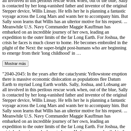
all involved in this perilous rescue work when, out of the blue, Sally
is contacted by her long-vanished father and inventor of the original
Stepper device, Willis Linsay. He tells her he is planning a fantastic
voyage across the Long Mars and wants her to accompany him. But
Sally soon learns that Willis has an ulterior motive for his request. ...
Meanwhile U.S. Navy Commander Maggie Kauffman has
embarked on an incredible journey of her own, leading an
expedition to the outer limits of the far Long Earth. For Joshua, the
crisis he faces is much closer to home. He becomes embroiled in the
plight of the Next: the super-bright post-humans who are beginning
to emerge from their 'long childhood' in …
Mostrar más
"2040-2045: In the years after the cataclysmic Yellowstone eruption
there is massive economic dislocation as populations flee Datum
Earth to myriad Long Earth worlds. Sally, Joshua, and Lobsang are
all involved in this perilous rescue work when, out of the blue, Sally
is contacted by her long-vanished father and inventor of the original
Stepper device, Willis Linsay. He tells her he is planning a fantastic
voyage across the Long Mars and wants her to accompany him. But
Sally soon learns that Willis has an ulterior motive for his request. ...
Meanwhile U.S. Navy Commander Maggie Kauffman has
embarked on an incredible journey of her own, leading an
expedition to the outer limits of the far Long Earth. For Joshua, the