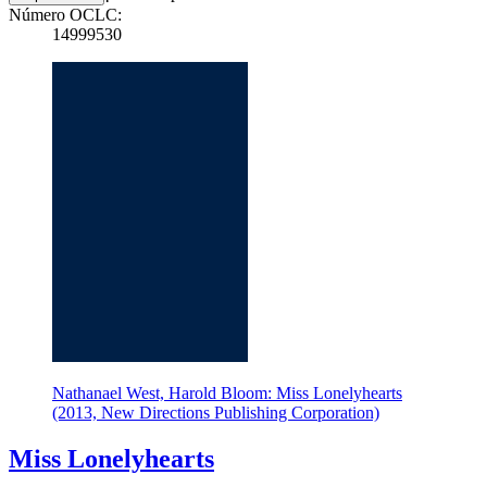
Número OCLC:
14999530
Nathanael West, Harold Bloom: Miss Lonelyhearts
(2013, New Directions Publishing Corporation)
Miss Lonelyhearts