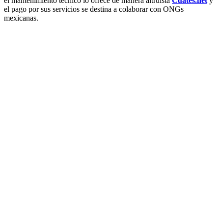
el mantenimiento técnico lo ofrece de manera altruista
Cuates.net
y
el pago por sus servicios se destina a colaborar con ONGs
mexicanas.