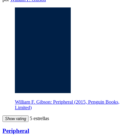
William F. Gibson: Peripheral (2015, Penguin Books,
Limited)
5 estrellas
Show rating
Peripheral