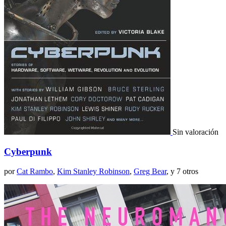
Sin valoración
Cyberpunk
por
Cat Rambo
,
Kim Stanley Robinson
,
Greg Bear
, y 7 otros