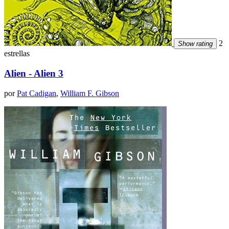
2
Show rating
estrellas
Alien - Alien 3
por
Pat Cadigan
,
William F. Gibson