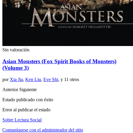
Sin valoración
Asian Monsters (Fox Spirit Books of Monsters)
(Volume 3)
por
Xia Jia
,
Ken Liu
,
Eve Shi
, y 11 otros
Anterior
Siguiente
Estado publicado con éxito
Error al publicar el estado
Sobre Lectura Social
Comuníquese con el administrador del sitio