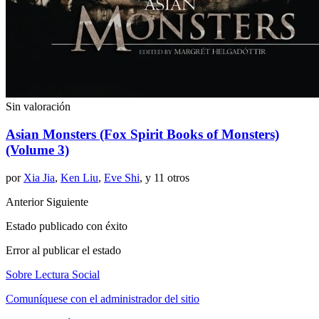
Sin valoración
Asian Monsters (Fox Spirit Books of Monsters)
(Volume 3)
por
Xia Jia
,
Ken Liu
,
Eve Shi
, y 11 otros
Anterior
Siguiente
Estado publicado con éxito
Error al publicar el estado
Sobre Lectura Social
Comuníquese con el administrador del sitio