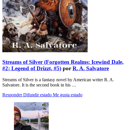
Streams of Silver (Forgotten Realms: Icewind Dale,
#2; Legend of Drizzt, #5)
por
R. A. Salvatore
Streams of Silver is a fantasy novel by American writer R. A.
Salvatore. It is the second book in his …
Responder
Difundir estado
Me gusta estado