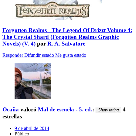
Forgotten Realms - The Legend Of Drizzt Volume 4:
The Crystal Shard (Forgotten Realms Graphic
Novels) (V. 4)
por
R. A. Salvatore
Responder
Difundir estado
Me gusta estado
Ocaña
valoró
Mal de escuela - 5. ed.
:
4
Show rating
estrellas
9 de abril de 2014
Público