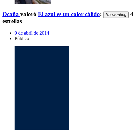
Ocaña
valoró
El azul es un color cálido
:
4
Show rating
estrellas
9 de abril de 2014
Público