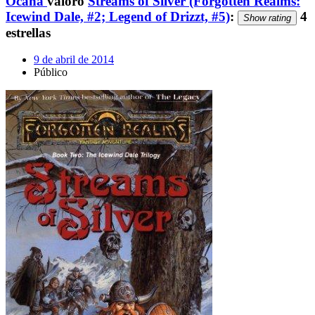
Ocaña
valoró
Streams of Silver (Forgotten Realms:
Icewind Dale, #2; Legend of Drizzt, #5)
:
4
Show rating
estrellas
9 de abril de 2014
Público