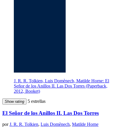
J. R. R. Tolkien, Luis Domènech, Matilde Horne: El
Señor de los Anillos II. Las Dos Torres (Paperback,
2012, Booket)
5 estrellas
Show rating
El Señor de los Anillos II. Las Dos Torres
por
J. R. R. Tolkien
,
Luis Domènech
,
Matilde Horne