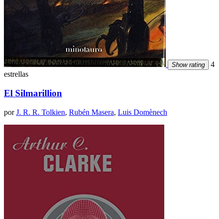
4
Show rating
estrellas
El Silmarillion
por
J. R. R. Tolkien
,
Rubén Masera
,
Luis Domènech